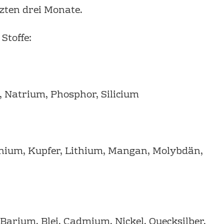
zten drei Monate.
Stoffe:
 Natrium, Phosphor, Silicium
nium, Kupfer, Lithium, Mangan, Molybdän,
arium, Blei, Cadmium, Nickel, Quecksilber,