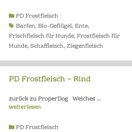
Kategorien
PD Frostfleisch
Schlagwörter
Barfen
,
Bio-Geflügel
,
Ente
,
Frischfleisch für Hunde
,
Frostfleisch für
Hunde
,
Schaffleisch
,
Ziegenfleisch
PD Frostfleisch – Rind
zurück zu ProperDog Welches …
weiterlesen
Kategorien
PD Frostfleisch