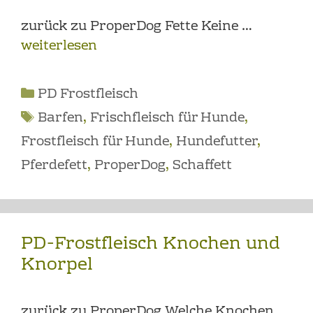
zurück zu ProperDog Fette Keine …
weiterlesen
Kategorien
PD Frostfleisch
Schlagwörter
Barfen
,
Frischfleisch für Hunde
,
Frostfleisch für Hunde
,
Hundefutter
,
Pferdefett
,
ProperDog
,
Schaffett
PD-Frostfleisch Knochen und
Knorpel
zurück zu ProperDog Welche Knochen …